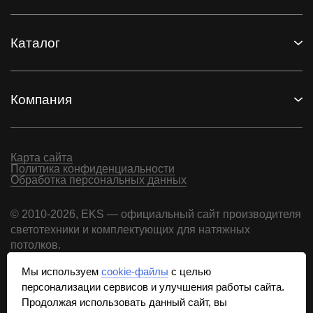
Каталог
Компания
Карта сайта
Политика конфиденциальности
Обработка персональных данных
© 2010-2026, EKS — официальный сайт производителя
светотехники и комплектующих для натяжных
потолков.
Использование материалов возможно только при
Мы используем
cookie-файлы
с целью
письменном согласии и наличии обратной ссылки
персонализации сервисов и улучшения работы сайта.
на сайт.
Продолжая использовать данный сайт, вы