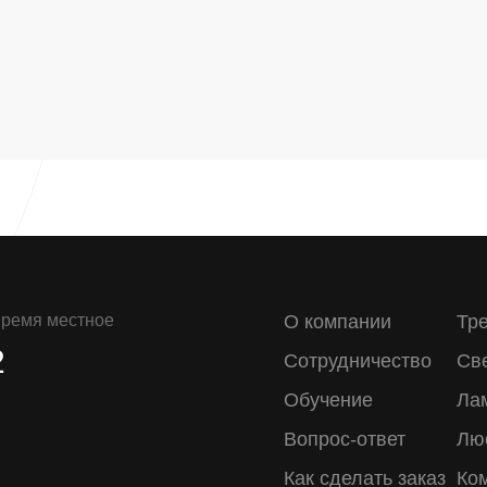
 время местное
О компании
Тр
2
Сотрудничество
Св
Обучение
Ла
Вопрос-ответ
Лю
Как сделать заказ
Ко