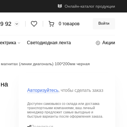
Онлайн-каталог продукции
69 92
Войти
0 товаров
ектрика
Светодиодная лента
Акции
 магнитах (линии диагональ) 100*200мм черная
 на
Авторизуйтесь
, чтобы сделать заказ
Доступен самовывоз со склада или доставка
транспортными компаниями, ваш личный
менеджер предложит
самые выгодные и
быстрые варианты
после оформления заказа.
Поделиться