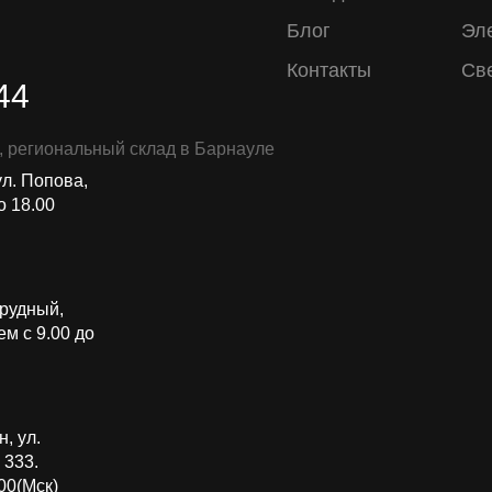
Блог
Эл
Контакты
Св
44
, региональный склад в Барнауле
ул. Попова,
о 18.00
прудный,
м с 9.00 до
, ул.
 333.
00(Мск)