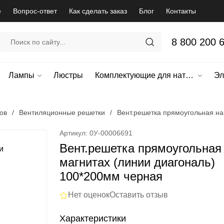
е
Вопрос-ответ
Как сделать заказ
Блог
Контакты
8 800 200 
Лампы
Люстры
Комплектующие для натяжных потолков
Эл
ов
/
Вентиляционные решетки
/
Вент.решетка прямоугольная на
Артикул: 0У-00006691
Вент.решетка прямоугольная
магнитах (линии диагональ)
100*200мм черная
Нет оценок
Оставить отзыв
Характеристики