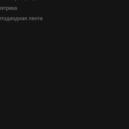
ектрика
етодиодная лента