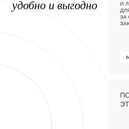
удобно и выгодно
И 
ДЛ
ЗА
ЗА
В
ПО
Э