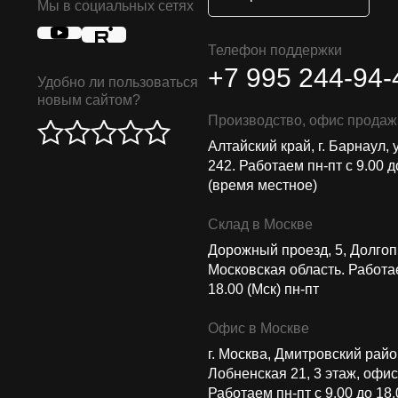
Мы в социальных сетях
Телефон поддержки
+7 995 244-94-
Удобно ли пользоваться
новым сайтом?
Производство, офис продаж
Алтайский край, г. Барнаул, 
242. Работаем пн-пт с 9.00 д
(время местное)
Склад в Москве
Дорожный проезд, 5, Долго
Московская область. Работае
18.00 (Мск) пн-пт
Офис в Москве
г. Москва, Дмитровский район
Лобненская 21​, 3 этаж, офис
Работаем пн-пт c 9.00 до 18.