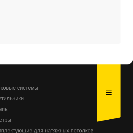
ековые системы
етильники
мпы
стры
мплектующие для натяжных потолков