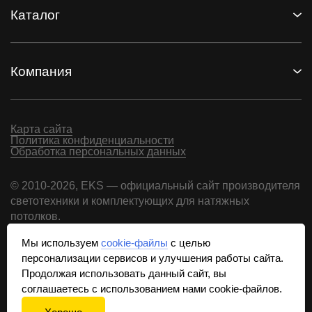
Каталог
Компания
Карта сайта
Политика конфиденциальности
Обработка персональных данных
© 2010-2026, EKS — официальный сайт производителя
светотехники и комплектующих для натяжных
потолков.
Использование материалов возможно только при
Мы используем
cookie-файлы
с целью
письменном согласии и наличии обратной ссылки
персонализации сервисов и улучшения работы сайта.
на сайт.
Продолжая использовать данный сайт, вы
соглашаетесь с использованием нами cookie-файлов.