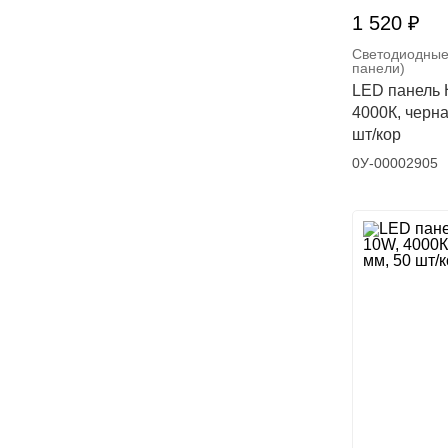
1 520 ₽
Светодиодные
панели)
LED панель 
4000К, черна
шт/кор
0У-00002905