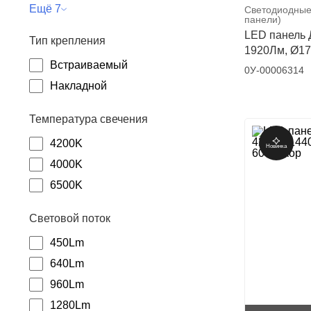
Ещё 7
Светодиодные
панели)
LED панель 
Тип крепления
1920Лм, Ø17
Встраиваемый
0У-00006314
Накладной
Температура свечения
4200K
Новинка
4000K
6500K
Световой поток
450Lm
640Lm
960Lm
1280Lm