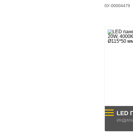
0У-00004479
LED 
ИНДИ/H