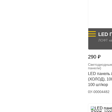
LED 
ЛОФТ кв
290 ₽
Светодиодные
панели)
LED панель 
(ХОЛОД), 10
100 шт/кор
0У-00004482