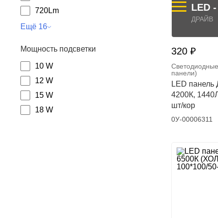
LED 
720Lm
ДРАЙВ
Ещё 16
Мощность подсветки
320 ₽
10 W
Светодиодные
панели)
12 W
LED панель 
4200К, 1440
15 W
шт/кор
18 W
0У-00006311