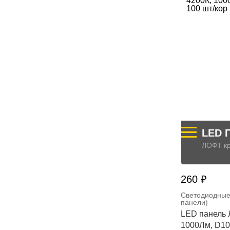
LED 
ЛОФТ кр
260 ₽
Светодиодные
панели)
LED панель 
1000Лм, D10