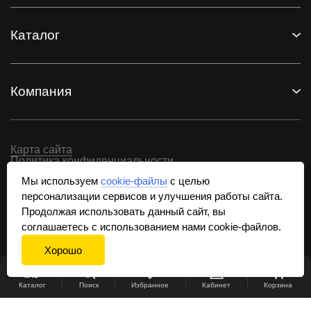
Каталог
Компания
Карта сайта
Политика конфиденциальности
Обработка персональных данных
Мы используем
cookie-файлы
с целью
персонализации сервисов и улучшения работы сайта.
© 2010-2026, EKS — официальный сайт производителя
Продолжая использовать данный сайт, вы
светотехники и комплектующих для натяжных
соглашаетесь с использованием нами cookie-файлов.
потолков.
Хорошо
Использование материалов возможно только при
письменном согласии и наличии обратной ссылки
на сайт.
Каталог
Поиск
Избранное
Кабинет
Корзина