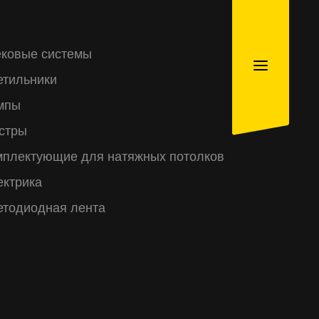
ековые системы
етильники
мпы
стры
мплектующие для натяжных потолков
ектрика
етодиодная лента