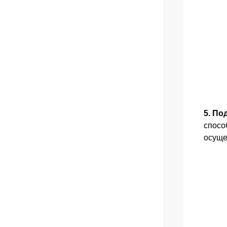
5. По
спосо
осуще