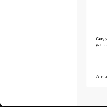
Следу
для в
Эта 