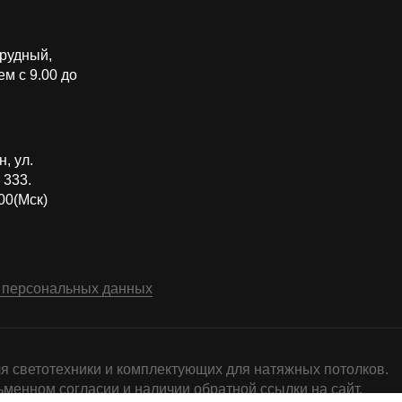
прудный,
м с 9.00 до
, ул.
 333.
00(Мск)
 персональных данных
я светотехники и комплектующих для натяжных потолков.
менном согласии и наличии обратной ссылки на сайт.