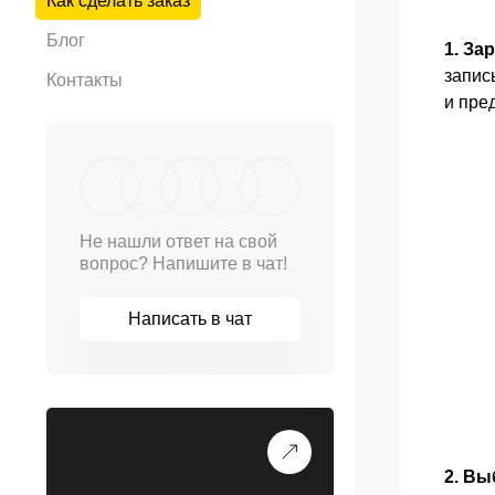
Как сделать заказ
Блог
1. За
запис
Контакты
и пре
Не нашли ответ на свой
вопрос? Напишите в чат!
Написать в чат
2. Вы