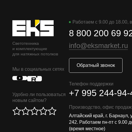
Работаем с 9.00 до 18.00,
8 800 200 69 9
Светотехника
info@eksmarket.ru
и комплектующие
для натяжных потолков
Обратный звонок
Мы в социальных сетях
Телефон поддержки
+7 995 244-94-
Удобно ли пользоваться
новым сайтом?
Производство, офис продаж
Алтайский край, г. Барнаул, 
242. Работаем пн-пт с 9.00 д
(время местное)