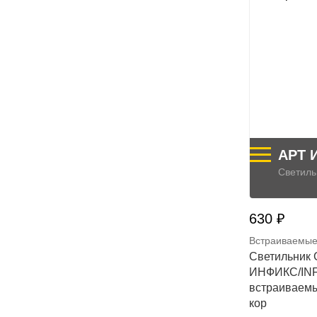
АРТ 
Светиль
630 ₽
Встраиваемые
Светильник
ИНФИКС/INFI
встраиваемый
кор