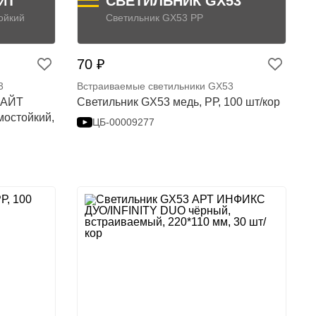
ЙТ
СВЕТИЛЬНИК GX53
ойкий
Светильник GX53 PР
70 ₽
3
Встраиваемые светильники GX53
ЛАЙТ
Светильник GX53 медь, PР, 100 шт/кор
мостойкий,
ЦБ-00009277