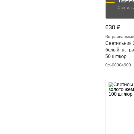
ТЕРР
Светиль
630 ₽
Встраиваемые
Светильник 
белый, встр
50 шт/кор
0У-00004900