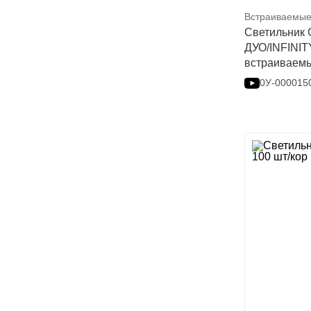
Встраиваемые
Светильник
ДУО/INFINIT
встраиваемы
0У-000015