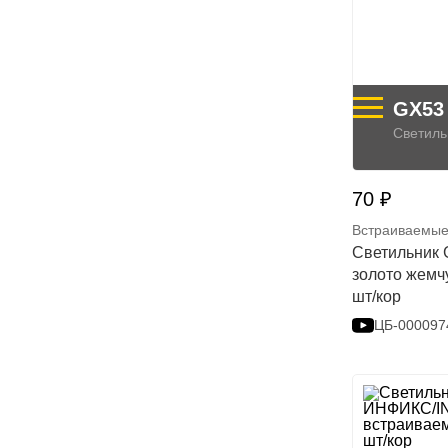
GX53
Светиль
70 ₽
Встраиваемые
Светильни
золото жемч
шт/кор
ЦБ-000097