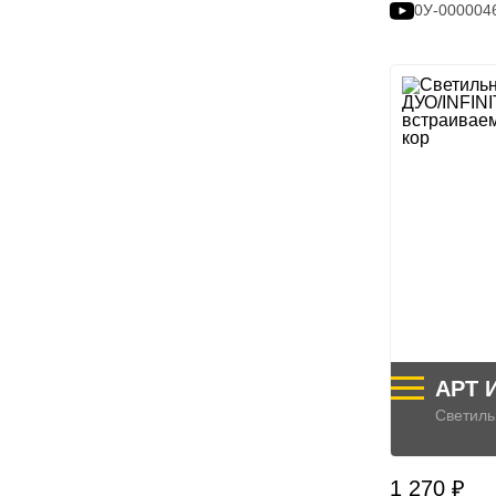
0У-000004
АРТ 
Светиль
1 270 ₽