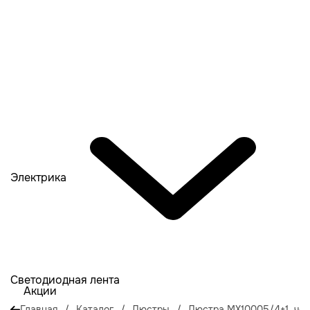
Электрика
Светодиодная лента
Акции
Главная
/
Каталог
/
Люстры
/
Люстра MX10005/4+1, чер