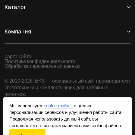
Каталог
Компания
Карта сайта
Политика конфиденциальности
Обработка персональных данных
© 2010-2026, EKS — официальный сайт производителя
светотехники и комплектующих для натяжных
потолков.
Использование материалов возможно только при
Мы используем
cookie-файлы
с целью
письменном согласии и наличии обратной ссылки
персонализации сервисов и улучшения работы сайта.
на сайт.
Продолжая использовать данный сайт, вы
соглашаетесь с использованием нами cookie-файлов.