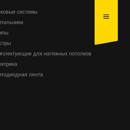
ековые системы
етильники
мпы
стры
мплектующие для натяжных потолков
ектрика
етодиодная лента