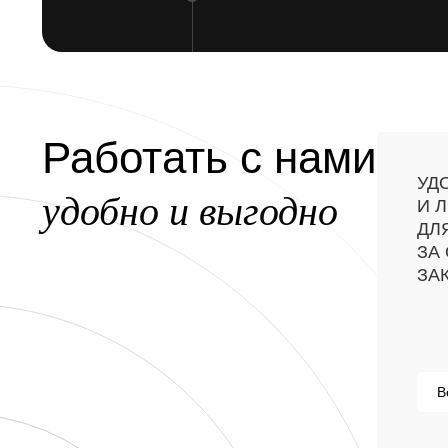
Работать с нами
УД
удобно и выгодно
И 
ДЛ
ЗА
ЗА
В