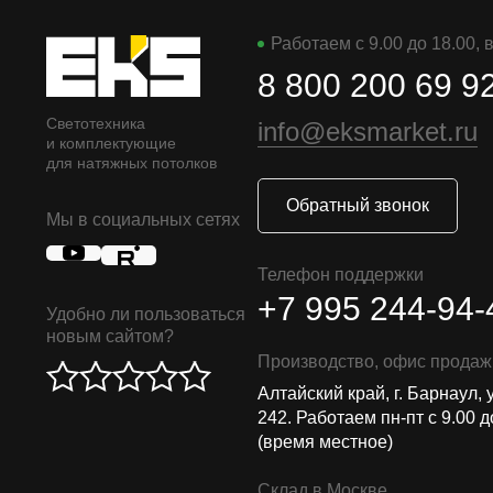
Работаем с 9.00 до 18.00,
8 800 200 69 9
Светотехника
info@eksmarket.ru
и комплектующие
для натяжных потолков
Обратный звонок
Мы в социальных сетях
Телефон поддержки
+7 995 244-94-
Удобно ли пользоваться
новым сайтом?
Производство, офис продаж
Алтайский край, г. Барнаул, 
242. Работаем пн-пт с 9.00 д
(время местное)
Склад в Москве