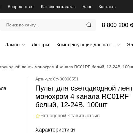
е
Вопрос-ответ
Как сделать заказ
Блог
Контакты
8 800 200 
Лампы
Люстры
Комплектующие для натяжных потолков
Эл
етодиодной ленты монохром 4 канала RC01RF белый, 12-24В, 100ш
Артикул: 0У-00006551
Пульт для светодиодной лен
монохром 4 канала RC01RF
белый, 12-24В, 100шт
Нет оценок
Оставить отзыв
Характеристики