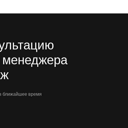
сультацию
о менеджера
аж
 в ближайшее время